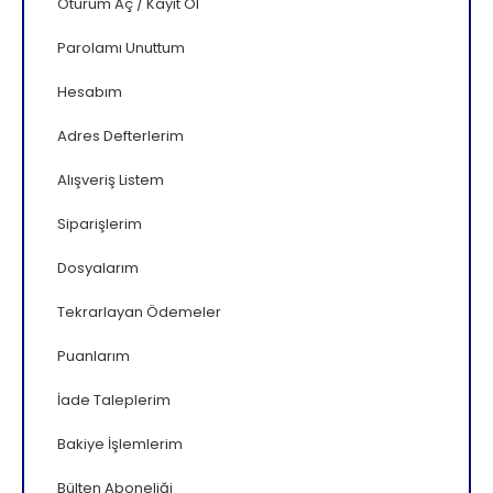
Oturum Aç
/
Kayıt Ol
Parolamı Unuttum
Hesabım
Adres Defterlerim
Alışveriş Listem
Siparişlerim
Dosyalarım
Tekrarlayan Ödemeler
Puanlarım
İade Taleplerim
Bakiye İşlemlerim
Bülten Aboneliği